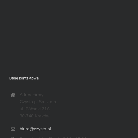
Dane kontaktowe
Adres Firmy:
Czysto.pl Sp. z o.o.
ul. Półłanki 31A
30-740 Kraków
biuro@czysto.pl