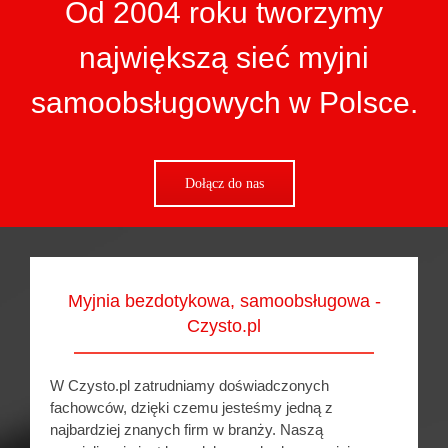
Od 2004 roku tworzymy
największą sieć myjni
samoobsługowych w Polsce.
Dołącz do nas
Myjnia bezdotykowa, samoobsługowa -
Czysto.pl
W Czysto.pl zatrudniamy doświadczonych
fachowców, dzięki czemu jesteśmy jedną z
najbardziej znanych firm w branży. Naszą