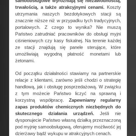
samoobsługowe wyróżniają się niezawodnością,
trwałością, a także atrakcyjnymi cenami.
Koszty
utrzymania naszych bezdotykowych stacji są
znacznie niższe niż w przypadku tych tradycyjnych,
portalowych. Z czego to wynika? Nie muszą
Państwo zatrudniać pracowników do obsługi myjni
ciśnieniowych czy kasy fiskalnej. Na terenie każdej
ze stacji znajdują się panele sterujące, które
umożliwiają wygodną płatność monetami lub
żetonami.
Od początku działalności stawiamy na partnerskie
relacje z klientami, zarówno jeśli chodzi o strategię
handlową, jak i obsługę posprzedażową. W związku
z tym możecie Państwo liczyć na sprawną i
korzystną współpracę.
Zapewniamy regularny
zapas produktów chemicznych niezbędnych do
skutecznego działania urządzeń.
Jeśli nie
dysponujecie Państwo własną działką przeznaczoną
pod myjnię samoobsługową, oferujemy możliwość jej
dzierżawy bądź wykupu w atrakcyjnych cenach.