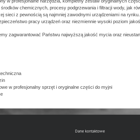
y w profesjonalne narzędzia, kompletny zestaw oryginalnych częś
środków chemicznych, procesy podgrzewania i filtracji wody, jak ró
zej sieci z pewnością są najmniej zawodnymi urządzeniami na rynk
ezpieczeństwo pracy urządzeń oraz niezmiennie wysoki poziom jakoś
ożemy zagwarantować Państwu najwyższą jakość mycia oraz nieusta
techniczna
zin
 w profesjonalny sprzęt i oryginalne części do myjni
ce
Dane kontaktowe