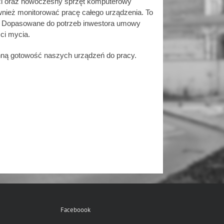
ci oraz nowoczesny sprzęt komputerowy
wnież monitorować pracę całego urządzenia. To
u. Dopasowane do potrzeb inwestora umowy
ci mycia.
nną gotowość naszych urządzeń do pracy.
Faceboook