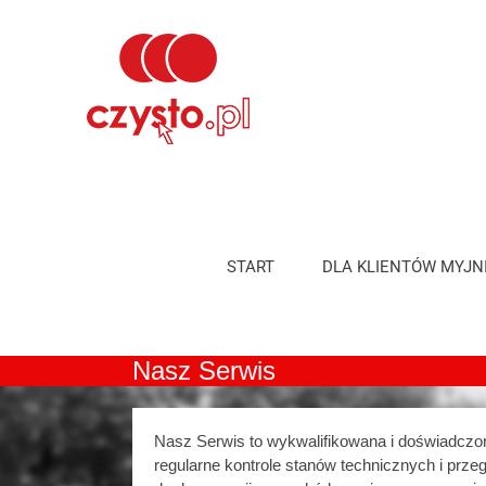
Skip
to
content
START
DLA KLIENTÓW MYJN
Nasz Serwis
Nasz Serwis to wykwalifikowana i doświadczo
regularne kontrole stanów technicznych i prz