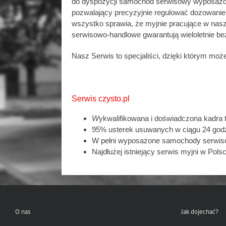
do dyspozycji samochód serwisowy wyposażon
pozwalający precyzyjnie regulować dozowanie 
wszystko sprawia, że myjnie pracujące w nas
serwisowo-handlowe gwarantują wieloletnie b
Nasz Serwis to specjaliści, dzięki którym m
Serwis czysto.pl
W
ykwalifikowana i doświadczona kadra 
95% usterek usuwanych w ciągu 24 god
W pełni wyposażone samochody serwisowe
Najdłużej istniejący serwis myjni w Pols
O nas
Jak dojechać?