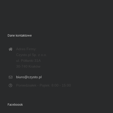
Dane kontaktowe
Adres Firmy:
Czysto.pl Sp. z o.o.
ul. Półłanki 31A
30-740 Kraków
biuro@czysto.pl
Poniedziałek - Piątek: 8:00 - 15:00
Faceboook