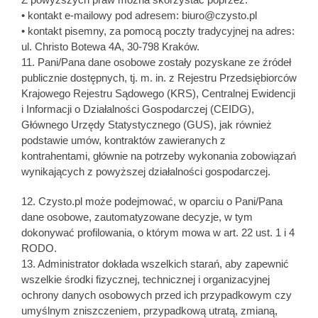
• kontakt e-mailowy pod adresem: biuro@czysto.pl
• kontakt pisemny, za pomocą poczty tradycyjnej na adres:
ul. Christo Botewa 4A, 30-798 Kraków.
11. Pani/Pana dane osobowe zostały pozyskane ze źródeł
publicznie dostępnych, tj. m. in. z Rejestru Przedsiębiorców
Krajowego Rejestru Sądowego (KRS), Centralnej Ewidencji
i Informacji o Działalności Gospodarczej (CEIDG),
Głównego Urzędy Statystycznego (GUS), jak również
podstawie umów, kontraktów zawieranych z
kontrahentami, głównie na potrzeby wykonania zobowiązań
wynikających z powyższej działalności gospodarczej.
12. Czysto.pl może podejmować, w oparciu o Pani/Pana
dane osobowe, zautomatyzowane decyzje, w tym
dokonywać profilowania, o którym mowa w art. 22 ust. 1 i 4
RODO.
13. Administrator dokłada wszelkich starań, aby zapewnić
wszelkie środki fizycznej, technicznej i organizacyjnej
ochrony danych osobowych przed ich przypadkowym czy
umyślnym zniszczeniem, przypadkową utratą, zmianą,