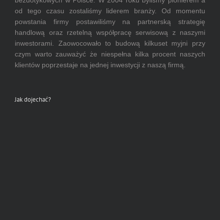
bezdotykowych w Polsce. W 2004 roku byliśmy pionierem a
od tego czasu zostaliśmy liderem branży. Od momentu
powstania firmy postawiliśmy na partnerską strategię
handlową oraz rzetelną współpracę serwisową z naszymi
inwestorami. Zaowocowało to budową kilkuset myjni przy
czym warto zauważyć że niespełna kilka procent naszych
klientów poprzestaje na jednej inwestycji z naszą firmą.
Jak dojechać?