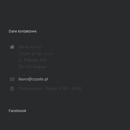
Dane kontaktowe
Adres Firmy:
Czysto.pl Sp. z o.o.
ul. Półłanki 31A
30-740 Kraków
biuro@czysto.pl
Poniedziałek - Piątek: 8:00 - 15:00
Faceboook