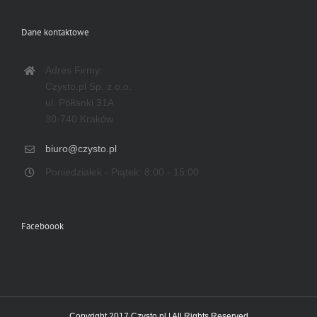
Dane kontaktowe
Adres Firmy:
Czysto.pl Sp. z o.o.
ul. Półłanki 31A
30-740 Kraków
biuro@czysto.pl
Poniedziałek - Piątek: 8:00 - 15:00
Faceboook
Copyright 2017 Czysto.pl | All Rights Reserved